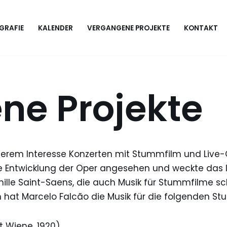
GRAFIE
KALENDER
VERGANGENE PROJEKTE
KONTAKT
ne Projekte
rem Interesse Konzerten mit Stummfilm und Live-Or
che Entwicklung der Oper angesehen und weckte das 
lle Saint-Saens, die auch Musik für Stummfilme sch
hat Marcelo Falcão die Musik für die folgenden St
t Wiene, 1920)