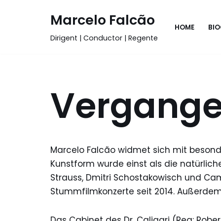
Marcelo Falcão
Zum
HOME
BIO
Dirigent | Conductor | Regente
Inhalt
springen
Vergange
Marcelo Falcão widmet sich mit besonde
Kunstform wurde einst als die natürli
Strauss, Dmitri Schostakowisch und Cami
Stummfilmkonzerte seit 2014. Außerdem 
Das Cabinet des Dr. Caligari (Reg: Rober