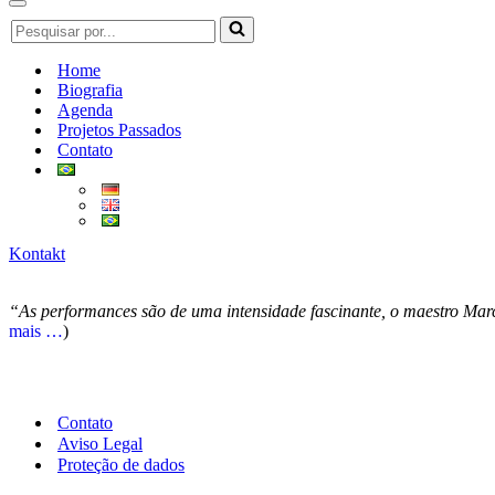
de
Menu
Pesquisar
navegação
de
por...
navegação
Home
Biografia
Agenda
Projetos Passados
Contato
Kontakt
“As performances são de uma intensidade fascinante, o maestro Marc
mais …
)
Contato
Aviso Legal
Proteção de dados